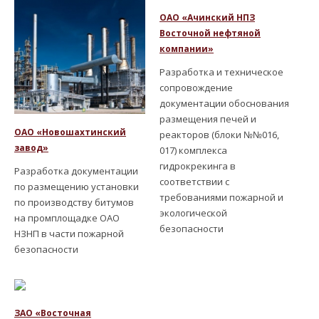
ОАО «Ачинский НПЗ
Восточной нефтяной
компании»
Разработка и техническое
сопровождение
документации обоснования
размещения печей и
ОАО «Новошахтинский
реакторов (блоки №№016,
завод»
017) комплекса
гидрокрекинга в
Разработка документации
соответствии с
по размещению установки
требованиями пожарной и
по производству битумов
экологической
на промплощадке ОАО
безопасности
НЗНП в части пожарной
безопасности
ЗАО «Восточная