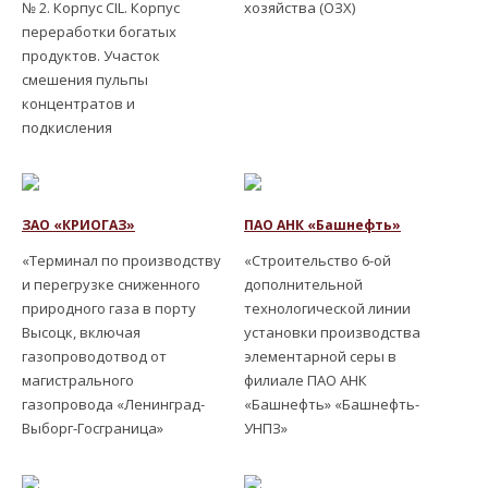
№ 2. Корпус CIL. Корпус
хозяйства (ОЗХ)
переработки богатых
продуктов. Участок
смешения пульпы
концентратов и
подкисления
ЗАО «КРИОГАЗ»
ПАО АНК «Башнефть»
«Терминал по производству
«Строительство 6-ой
и перегрузке сниженного
дополнительной
природного газа в порту
технологической линии
Высоцк, включая
установки производства
газопроводотвод от
элементарной серы в
магистрального
филиале ПАО АНК
газопровода «Ленинград-
«Башнефть» «Башнефть-
Выборг-Госграница»
УНПЗ»