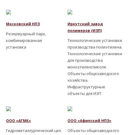
Московский НПЗ
Иркутский завод
полимеров (ИЗП)
Резервуарный парк,
комбинированная
Технологические установки
установка
производства полиэтилена.
Технологические установки
для производства
моноэтиленгликоля.
Объекты общезаводского
хозяйства.
Инфраструктурные
объекты для ИЗП
ООО «АГМК»
ООО «Афипский НПЗ»
Гидрометаллургический цех
Объекты общезаводского