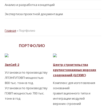
Анализ и разработка концепций
Экспертиза проектной документации
Главная
» Портфолио
ПОРТФОЛИО
ЗапСиб-2
Центр строительства
крупнотоннажных морских
Установка по производству
сооружений (ЦСКМС)
ЛПЭНП/ПЭВП мощностью
800 тыс. тонн в год.
Комплекс для изготовления
Установка по производству
оснований
ПЭВП мощностью 700 тыс.
гравитационного типа и
тонн в год
интеграции модулей
верхних строений