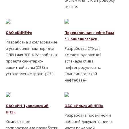
систем АПЗ ТЛК и проверку
систем.
ОАО «КИНЕФ»
Перевалочная нефтебаза
г. Солнечногорск
Разработка и согласование
в установленном порядке
Разработка СТУ для
ПЛРН для ЗГПН. Разработка
«Железнодорожной
проекта санитарно-
эстакады слива
защитной зоны (СЗЗ) и
нефтепродуктов на
установление границ СЗЗ.
Солнечногорской
нефтебазе»
ОАО «РН-Туапсинский
ОАО «Ильский НПЗ»
НПЗ»
Разработка проектной и
Комплексное
рабочей документации в
сопровождение разработки
части пожарной