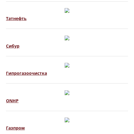
Татнефть
Сибур
Гипрогазоочистка
ONHP
Газпром