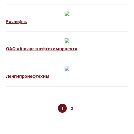
Роснефть
ОАО «Ангарскнефтехимпроект»
Ленгипронефтехим
1
2